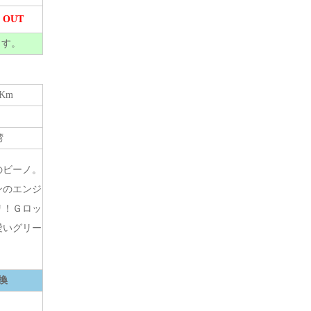
 OUT
ます。
7Km
湾
のビーノ。
ンのエンジ
リ！Ｇロッ
愛いグリー
換