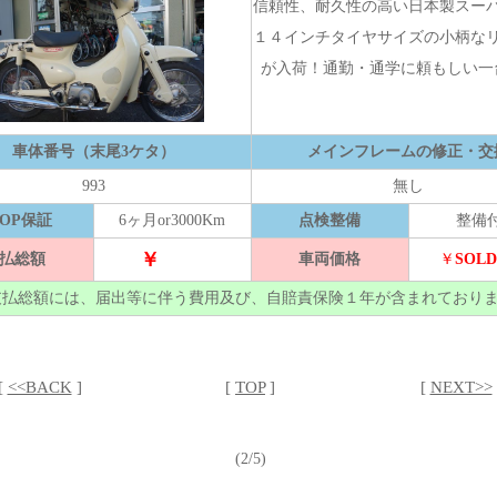
信頼性、耐久性の高い日本製スー
１４インチタイヤサイズの小柄な
が入荷！通勤・通学に頼もしい一
車体番号（末尾3ケタ）
メインフレームの修正・交
993
無し
HOP保証
6ヶ月or3000Km
点検整備
整備
￥
払総額
車両価格
￥
SOLD
支払総額には、届出等に伴う費用及び、自賠責保険１年が含まれており
[
<<BACK
]
[
TOP
]
[
NEXT>>
(2/5)