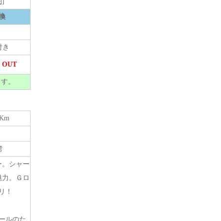
]
換
付き
 OUT
ます。
9Km
湾
ー。シャー
魅力。Ｇロ
リ！
ールのた