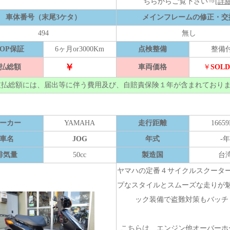
ちらからご覧下さい⇒
[詳細
車体番号（末尾3ケタ）
メインフレームの修正・交
494
無し
HOP保証
6ヶ月or3000Km
点検整備
整備
￥
払総額
車両価格
￥
SOLD
支払総額には、届出等に伴う費用及び、自賠責保険１年が含まれており
ーカー
YAMAHA
走行距離
1665
車名
JOG
年式
-年
排気量
50cc
製造国
台
ヤマハの定番４サイクルスクータ
プなスタイルとスムーズな走りが
ック装備で盗難対策もバッチ
こちらは、エンジン他オーバーホ