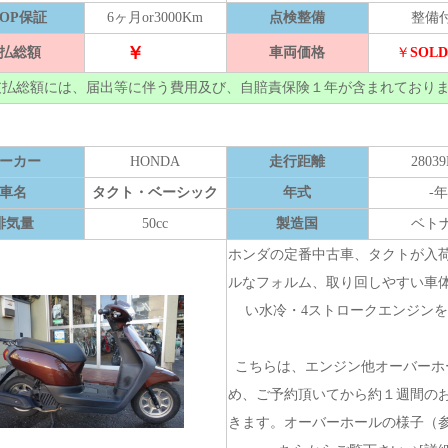
HOP保証
6ヶ月or3000Km
点検整備
整備
￥
払総額
車両価格
￥
SOLD
支払総額には、届出等に伴う費用及び、自賠責保険１年が含まれており
ーカー
HONDA
走行距離
2803
車名
タクト・ベーシック
年式
-年
排気量
50cc
製造国
ベト
ホンダの定番中古車、タクトが入
ルなフォルム、取り回しやすい車
い水冷・4ストロークエンジン
こちらは、エンジン他オーバーホ
め、ご予約頂いてから約１週間の
きます。オーバーホールの様子（