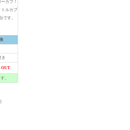
パーカブ！
リトルカブ
台です。
換
付き
 OUT
ます。
]