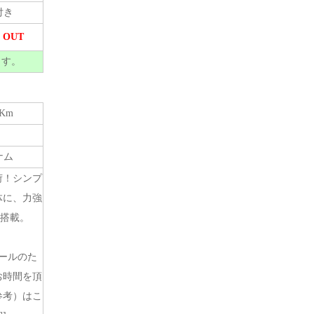
付き
 OUT
ます。
9Km
ナム
荷！シンプ
体に、力強
を搭載。
ールのた
お時間を頂
参考）はこ