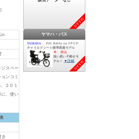
]
おすすめ
ヤマハ・パス
Km
湾
おすすめ
ッジスペー
ションコミ
m、２０１
事に、使い
換
付き