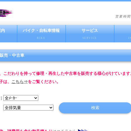
営業時間
案内
バイク・自転車情報
サービス
BIKE
SERVICE
I
販売・中古車
、こだわりを持って修理・再生した中古車を販売する様心がけています
子は、
こちら⇒
をご覧ください。
]
]