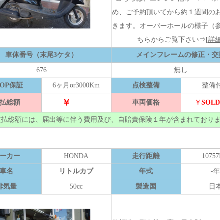
め、ご予約頂いてから約１週間の
きます。オーバーホールの様子（
ちらからご覧下さい⇒
[詳細
車体番号（末尾3ケタ）
メインフレームの修正・交
676
無し
HOP保証
6ヶ月or3000Km
点検整備
整備
￥
払総額
車両価格
￥
SOLD
支払総額には、届出等に伴う費用及び、自賠責保険１年が含まれており
ーカー
HONDA
走行距離
1075
車名
リトルカブ
年式
-年
排気量
50cc
製造国
日