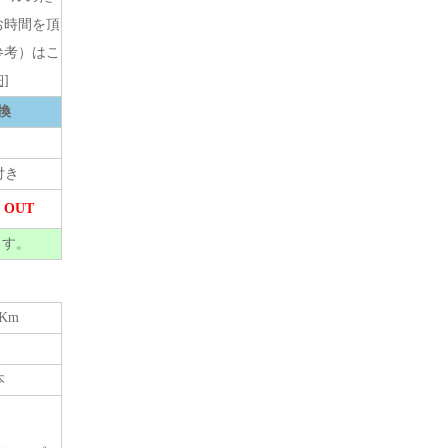
お時間を頂
参考）はこ
]
換
付き
 OUT
ます。
7Km
本