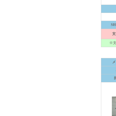
S
支
※
メ