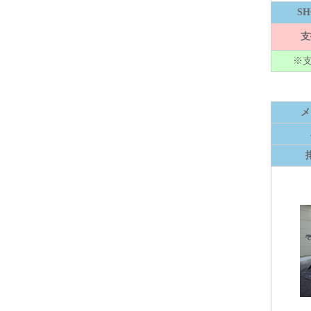
S
支
※
メ