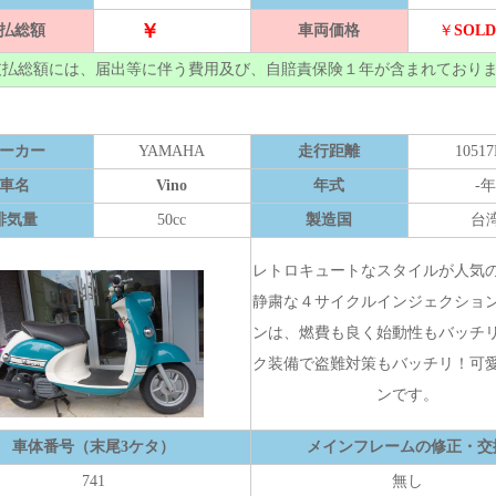
￥
払総額
車両価格
￥
SOLD
支払総額には、届出等に伴う費用及び、自賠責保険１年が含まれており
ーカー
YAMAHA
走行距離
1051
車名
Vino
年式
-年
排気量
50cc
製造国
台
レトロキュートなスタイルが人気
静粛な４サイクルインジェクショ
ンは、燃費も良く始動性もバッチ
ク装備で盗難対策もバッチリ！可
ンです。
車体番号（末尾3ケタ）
メインフレームの修正・交
741
無し