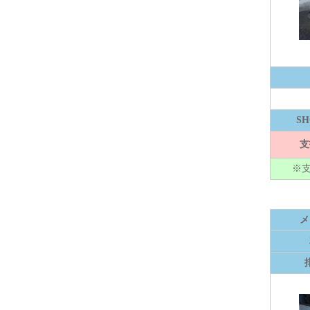
S
支
※
メ