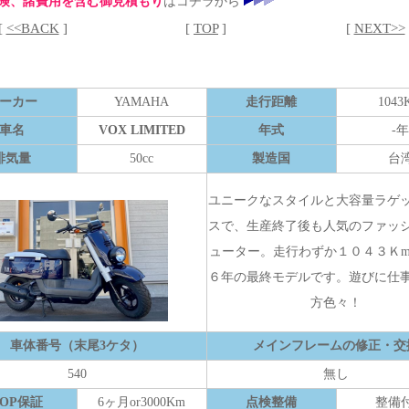
険、諸費用を含む御見積もり
はコチラから
[
<<BACK
]
[
TOP
]
[
NEXT>>
ーカー
YAMAHA
走行距離
1043
車名
VOX LIMITED
年式
-年
排気量
50cc
製造国
台
ユニークなスタイルと大容量ラゲ
スで、生産終了後も人気のファッ
ューター。走行わずか１０４３Ｋ
６年の最終モデルです。遊びに仕
方色々！
車体番号（末尾3ケタ）
メインフレームの修正・交
540
無し
HOP保証
6ヶ月or3000Km
点検整備
整備